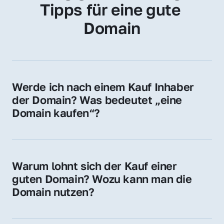
Tipps für eine gute 
Domain
Werde ich nach einem Kauf Inhaber 
der Domain? Was bedeutet „eine 
Domain kaufen“?
Ja, Sie werden der offizielle Domain-Inhaber. 
Sie erhalten alle Rechte zur Nutzung, 
Verwaltung oder Weiterveräußerung der 
Warum lohnt sich der Kauf einer 
Domain.
guten Domain? Wozu kann man die 
Domain nutzen?
Eine starke Domain steigert Sichtbarkeit, 
Vertrauen und Markenwert. Nutzen Sie sie 