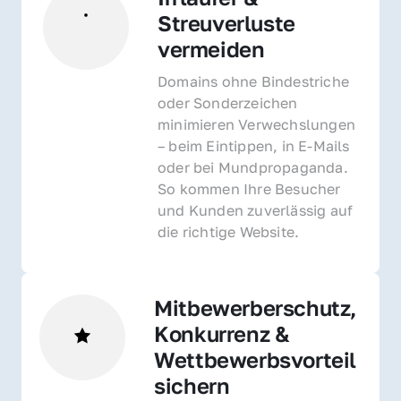
Streuverluste 
vermeiden
Domains ohne Bindestriche 
oder Sonderzeichen 
minimieren Verwechslungen 
– beim Eintippen, in E-Mails 
oder bei Mundpropaganda. 
So kommen Ihre Besucher 
und Kunden zuverlässig auf 
die richtige Website.
Mitbewerberschutz, 
Konkurrenz & 
Wettbewerbsvorteil 
sichern 