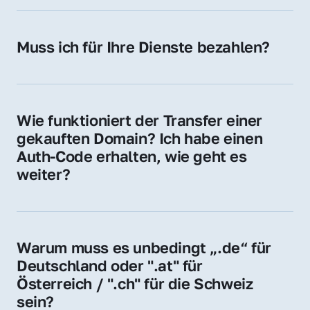
späteren Betrieb der Domain (z. B. beim 
Hosting-Anbieter) fallen geringe laufende 
Muss ich für Ihre Dienste bezahlen?
Gebühren an. Diese bewegen sich für .de 
Nein, bei uns zahlen Sie nur den Kaufpreis 
Domains bei ca. 5€ / Jahr
der Domain – ohne zusätzliche Vermittlungs- 
oder Servicegebühren.
Wie funktioniert der Transfer einer 
gekauften Domain? Ich habe einen 
Auth-Code erhalten, wie geht es 
weiter?
Mit dem Auth-Code beauftragen Sie Ihren 
Provider, die Domain zu übernehmen. Gerne 
begleiten wir Sie bei diesem einfachen und 
Warum muss es unbedingt „.de“ für 
schnellen Prozess.
Deutschland oder ".at" für 
Österreich / ".ch" für die Schweiz 
sein?