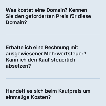
für Ihre Website, Weiterleitung, E-Mail-
Was kostet eine Domain? Kennen 
Adressen oder als digitale Investition.
Sie den geforderten Preis für diese 
Domain?
Der Preis variiert je nach Domain. Für diese 
Domain liegt ein konkreter Kaufpreis vor – 
kontaktieren Sie uns gerne für ein 
Erhalte ich eine Rechnung mit 
unverbindliches Angebot.
ausgewiesener Mehrwertsteuer? 
Kann ich den Kauf steuerlich 
absetzen?
Ja, Sie erhalten eine Rechnung mit MwSt. 
Für Unternehmen ist der Kauf in der Regel 
steuerlich absetzbar.
Handelt es sich beim Kaufpreis um 
einmalige Kosten?
Ja. Der Kaufpreis ist einmalig. Nur beim 